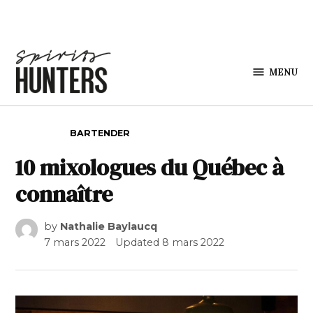
Skip to content
MENU
Spirits
Hunters
POSTED IN
BARTENDER
10 mixologues du Québec à
connaître
by
Nathalie Baylaucq
7 mars 2022
Updated
8 mars 2022