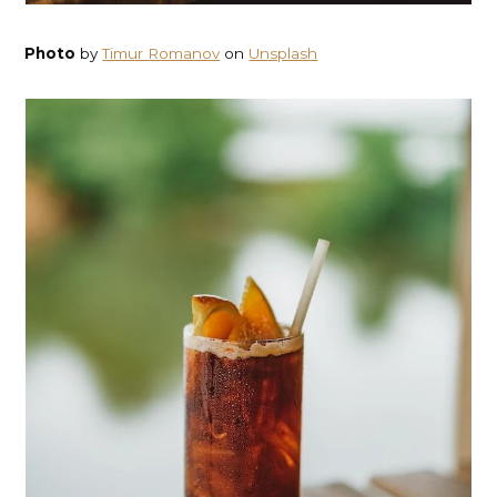
Photo
by
Timur Romanov
on
Unsplash