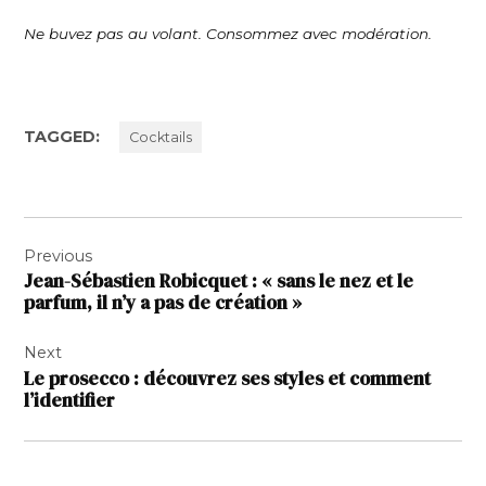
Ne buvez pas au volant. Consommez avec modération.
TAGGED:
Cocktails
Navigation
Previous
de
Jean-Sébastien Robicquet : « sans le nez et le
l’article
parfum, il n’y a pas de création »
Next
Le prosecco : découvrez ses styles et comment
l’identifier