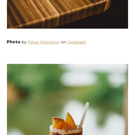
Photo
by
Timur Romanov
on
Unsplash