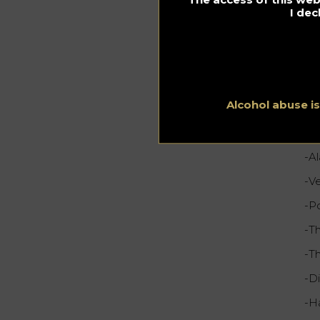
-P
I dec
-T
-T
-C
Alcohol abuse i
9.
-A
-Ve
-P
-T
-T
-D
-H