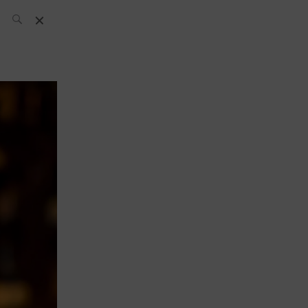
News
Archiv: What’s
up today
Bartender
Kneipe
Cocktail
Boutique
Rezepte
Wettbewerb
Musik und