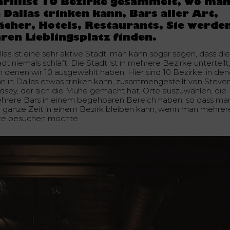
hrillist 10 Bezirke gesammelt, wo ma
n Dallas trinken kann, Bars aller Art,
ächer, Hotels, Restaurants, Sie werde
hren Lieblingsplatz finden.
llas ist eine sehr aktive Stadt, man kann sogar sagen, dass di
dt niemals schläft. Die Stadt ist in mehrere Bezirke unterteilt
n denen wir 10 ausgewählt haben. Hier sind 10 Bezirke, in de
n in Dallas etwas trinken kann, zusammengestellt von Steve
ndsey, der sich die Mühe gemacht hat, Orte auszuwählen, die
hrere Bars in einem begehbaren Bereich haben, so dass ma
e ganze Zeit in einem Bezirk bleiben kann, wenn man mehrer
te besuchen möchte.