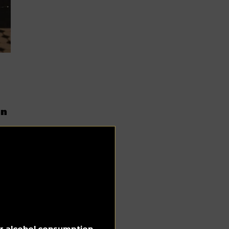
nn
s
for alcohol consumption.