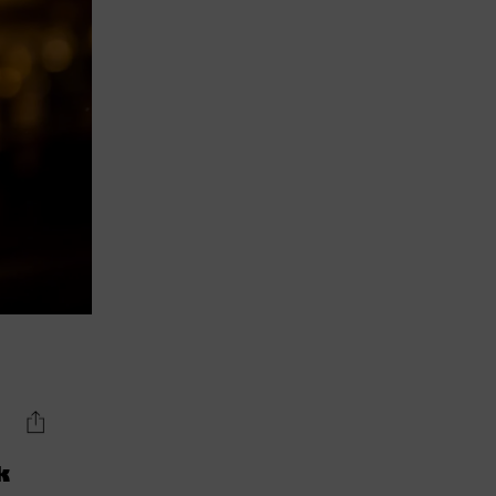
cocktails
Newsletter
Spirits Hunters
k