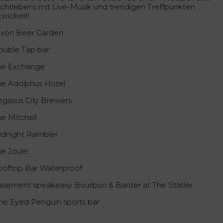
chtlebens mit Live-Musik und trendigen Treffpunkten
twickelt!
axon Beer Garden
ouble Tap bar
he Exchange
he Adolphus Hotel
egasus City Brewers
he Mitchell
idnight Rambler
he Joule
ooftop Bar Waterproof
asement speakeasy Bourbon & Banter at The Statler
ne Eyed Penguin sports bar