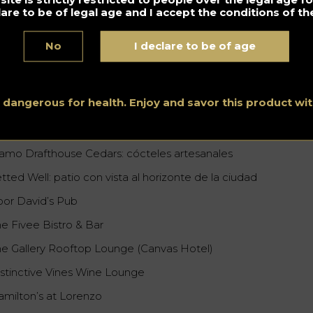
ie Tap
lare to be of legal age and I accept the conditions of the
he Charles / Bar Charles
No
I declare to be of age
he Mexican
arbone Vino
s dangerous for health. Enjoy and savor this product w
 Die Zedern / Southside
lamo Drafthouse Cedars: cócteles artesanales
tted Well: patio con vista al horizonte de la ciudad
oor David’s Pub
he Fivee Bistro & Bar
he Gallery Rooftop Lounge (Canvas Hotel)
istinctive Vines Wine Lounge
amilton’s at Lorenzo