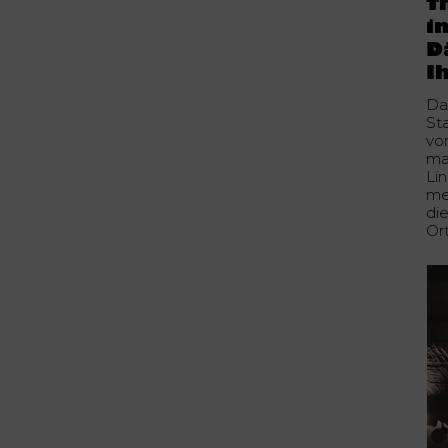
T
i
D
I
Da
Sta
vo
ma
Li
me
di
Or