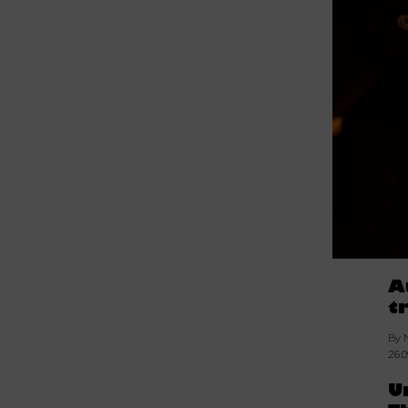
A
t
By 
26.
U