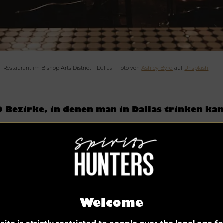
– Restaurant im Bishop Arts District – Dallas – Foto von
Ashley Byrd
auf
Unsplash
 Bezirke, in denen man in Dallas trinken ka
. Designviertel
r Design District hat sich in den letzten Jahren zu einem
ntrum der Unterhaltung mit gehobenen Bars und Restaurant
twickelt.
irgin Hotels Dallas, The Common Club.
Welcome
eddlesom Moth
ite is strictly restricted to people over the legal age 