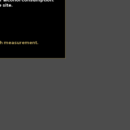
 site.
ith measurement.