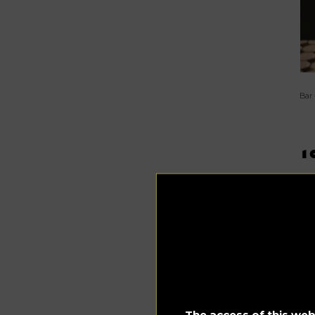
Bar 
10
10
De
Ze
en
-V
-M
The access of this webs