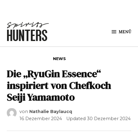
Zum Inhalt springen
MENÜ
Spirits
Hunters
VERÖFFENTLICHT IN
NEWS
Die „RyuGin Essence“
inspiriert von Chefkoch
Seiji Yamamoto
von
Nathalie Baylaucq
16 Dezember 2024
Updated
30 Dezember 2024