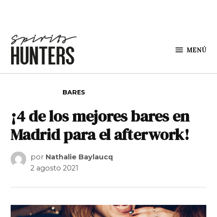
Saltar al contenido
MENÚ
Spirit
Hunters
PUBLICADO EN
BARES
¡4 de los mejores bares en
Madrid para el afterwork!
por
Nathalie Baylaucq
2 agosto 2021