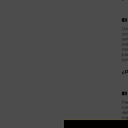
E
Un
ord
se
Ad
int
pa
so
¿D
El
Pa
co
de
in
to
Sp