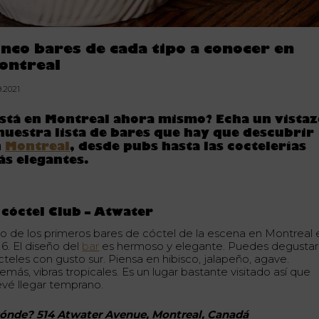
inco bares de cada tipo a conocer en
ontreal
9.2021
stá en Montreal ahora mismo? Echa un vistaz
nuestra lista de bares que hay que descubrir
n
Montreal
, desde pubs hasta las coctelerías
s elegantes.
 cóctel Club – Atwater
o de los primeros bares de cóctel de la escena en Montreal 
16. El diseño del
bar
es hermoso y elegante. Puedes degustar
cteles con gusto sur. Piensa en hibisco, jalapeño, agave.
más, vibras tropicales. Es un lugar bastante visitado así que
evé llegar temprano.
ónde? 514 Atwater Avenue, Montreal, Canadá