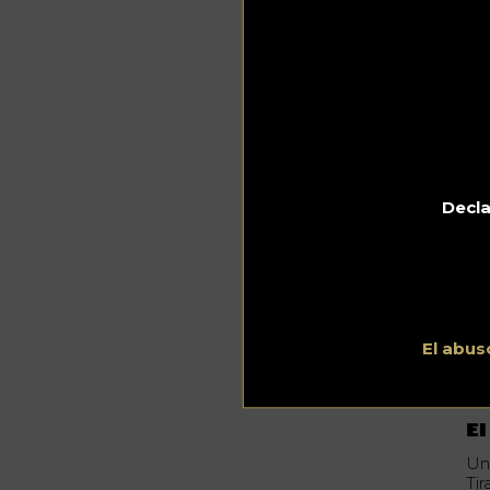
¿D
El
Al
Mo
de
Decla
coc
cr
ot
ve
Qu
¿D
El abus
El
Un
Ti