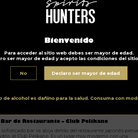
ónde? Rue Saint Vincent, Montréal
 Nuevo Bar – Alkadémie
Bienvenido
kadémie es uno de los nuevos bares que abre este año en
ntreal. Un lugar más que todo experimental, dónde te recib
Para acceder al sitio web debes ser mayor de edad.
 jueves a domingo hasta las 11:00 pm. Uno de los expertos e
ro ser mayor de edad y acepto las condiciones del siti
telería, Tao Zrafi, se encarga de las creaciones con su libre
eatividad. Este bar se transforma de acuerdo las temporadas,
No
Declaro ser mayor de edad
oño cambia para un pop-up bar llamado Funk Boréale. En es
rsión podrás degustar cócteles con sabores forestales del
ébec.
ónde? 6484 Boul St-Laurent, Montréal
o de alcohol es dañino para la salud. Consuma con mod
 Bar de Restaurante – Club Pelikano
 sofisticado bar se aloja detrás del restaurante japonés-peru
radito, el Club Pelikano. Es un lugar muy moderno con una