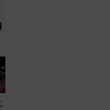
ar
la