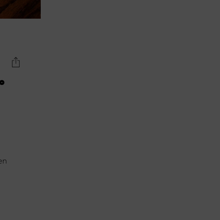
Lujo y Lifestyle
Recetas
Abecedario
No Beba y
Conduzca
o
Competencias
Urgency Planet
Boletín Spirits
Hunters
en