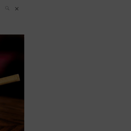
El Equipo SH
Noticias
Archivos:
What’s Up
Today
Bares
Bartenders
Boutique
Cócteles