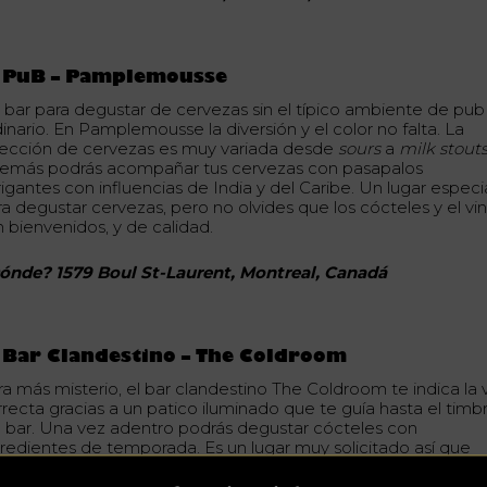
l PuB – Pamplemousse
 bar para degustar de cervezas sin el típico ambiente de pub
inario. En Pamplemousse la diversión y el color no falta. La
lección de cervezas es muy variada desde
sours
a
milk stouts
emás podrás acompañar tus cervezas con pasapalos
rigantes con influencias de India y del Caribe. Un lugar especi
ra degustar cervezas, pero no olvides que los cócteles y el vi
n bienvenidos, y de calidad.
ónde? 1579 Boul St-Laurent, Montreal, Canadá
 Bar Clandestino – The Coldroom
ra más misterio, el bar clandestino The Coldroom te indica la 
rrecta gracias a un patico iluminado que te guía hasta el timb
l bar. Una vez adentro podrás degustar cócteles con
gredientes de temporada. Es un lugar muy solicitado así que
ma tus precauciones. Top Ten regional de Tales of the Cocktai
irited Awards 2019.