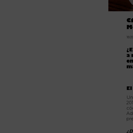
C
M
18.0
¿E
a 
e
má
El
Un
20
có
Ade
pr
¿D