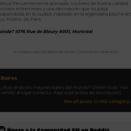
ltitud frecuentemente animada, cócteles de buena calidad,
liciosos entremeses y una decoración que no pasa
apercibida en la ciudad, inspirado en la legendaria piscina art
o Molitor, de París.
ónde? 1076 Rue de Bleury #001, Montréal
No conduzca bajo los efectos del alcohol. Consuma con moderación.
Bares
¿Buscando los mejores bares del mundo? Detén todo. Has
venido al lugar correcto. Aquí está la lista de los mejores…
See all posts in this category.
Únete a la Comunidad SH en Reddit