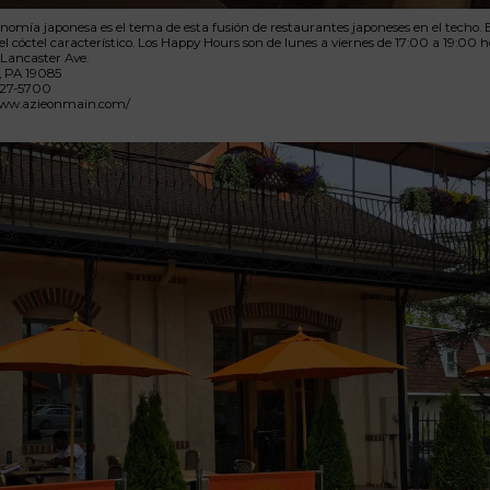
nomía japonesa es el tema de esta fusión de restaurantes japoneses en el techo. E
 el cóctel característico. Los Happy Hours son de lunes a viernes de 17:00 a 19:00 h
Lancaster Ave.
, PA 19085
 527-5700
www.azieonmain.com/