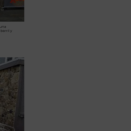
 una
barril y