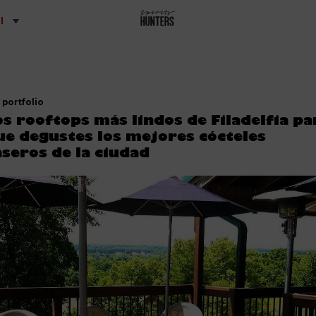
l
portfolio
os rooftops más lindos de Filadelfia pa
ue degustes los mejores cócteles
aseros de la ciudad