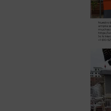
Nuestro b
amplia se
muchas c
https://
14 N Mer
+1 610-5