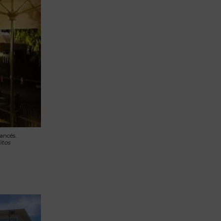
rancés.
itos