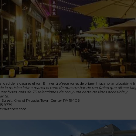
alidad de la casa es el ron. El menú ofrece rones de origen hispano, anglosajón y f
 de la música latina marca el tono de nuestro bar de ron único que ofrece Moj
y confusos, más de 75 selecciones de ron y una carta de vinos accesible y
ante.
 Street, King of Prussia, Town Center PA 19406
65-9779
atinkitchen.com