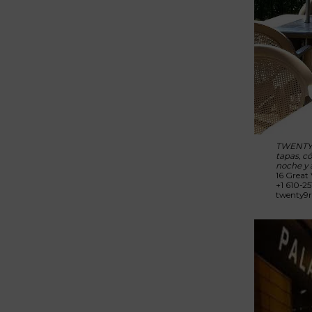
TWENTY9 
tapas, có
noche y 
16 Great 
+1 610-25
twenty9r