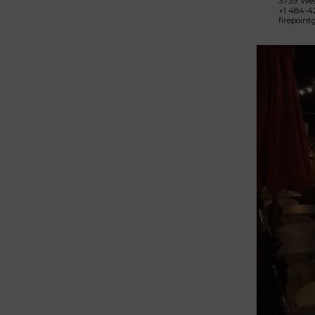
3739 Wes
+1 484-4
firepoint