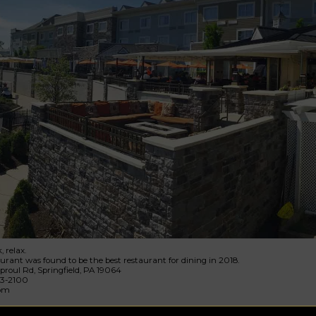
, relax.
urant was found to be the best restaurant for dining in 2018.
roul Rd, Springfield, PA 19064
43-2100
com