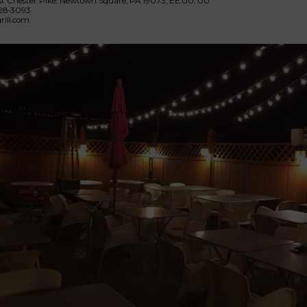
t Chester Pike, Newtown Square, PA 19073, EE.UU. UU.
28-3093
grill.com