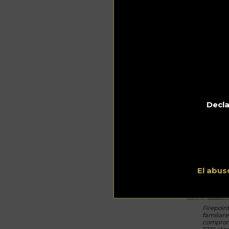
Decla
El abus
Firepoin
familiare
compromi