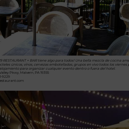
RESTAURANT + BAR tiene algo para todos! Una bella mezcla de cocina ame
cteles únicos, vinos, cervezas embotelladas, grupos en vivo todos los viernes 
alojamiento para organizar cualquier evento dentro o fuera del hotel.
Valley Pkwy, Malvern, PA 19355
1-9229
estaurant.com