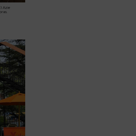
l Azie
oras.