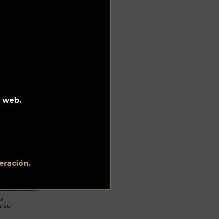
o web.
eración.
s
y su