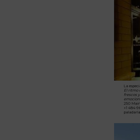
La especi
El ritmo
frescos 
emocion
250 Main
+1 484-9
paladarl