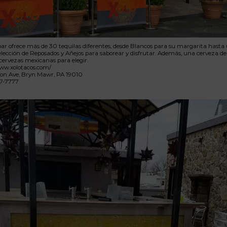
ar ofrece más de 30 tequilas diferentes, desde Blancos para su margarita hasta
lección de Reposados y Añejos para saborear y disfrutar. Además, una cerveza de 
ervezas mexicanas para elegir.
www.xolotacos.com/
ion Ave, Bryn Mawr, PA 19010
27-7777