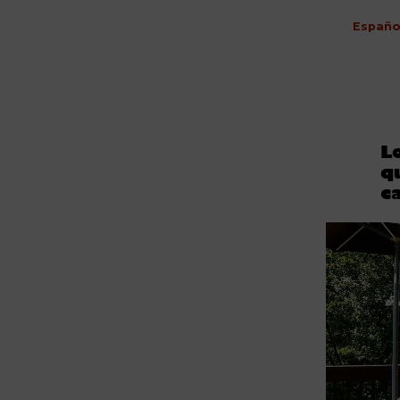
Españo
L
q
c