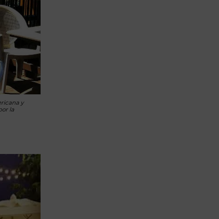
Lujo y Lifestyle
Recetas
Abecedario
No Beba y
Conduzca
Competencias
ricana y
Urgency Planet
por la
Boletín Spirits
Hunters