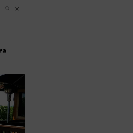
El Equipo SH
Noticias
ra
Archivos:
What’s Up
Today
Bares
Bartenders
Boutique
Cócteles