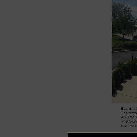
Eat, drink
The resta
400 W Sp
+1 610-5
tavolas.