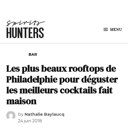
Skip to content
MENU
Spirits
Hunters
POSTED IN
BAR
Les plus beaux rooftops de
Philadelphie pour déguster
les meilleurs cocktails fait
maison
by
Nathalie Baylaucq
24 juin 2018