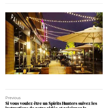
Navigation
Previous
de
Si vous voulez être un Spirits Hunters suivez les
l’article