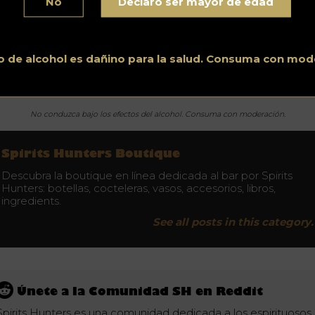
No
Declaro ser mayor de edad
ndiciones óptimas para crear una buena cerveza.
 máquina fue presentada recientemente en el Consumer
ectronics Show de Las Vegas el pasado 6 de enero. Mas aun l
cha de venta no ha sido revelada. Próximamente saldrá a los
o de alcohol es dañino para la salud. Consuma con mod
tablecimientos comerciales junto a otros productos LG.
No conduzca bajo los efectos del alcohol. Consuma con moderación.
Spirits Hunters Boutique
Descubra la boutique en línea dedicada al bar por Spirits
Hunters: botellas, cocteleras, vasos, accesorios, libros,
ingredients.
See all posts in this category.
Únete a la Comunidad SH en Reddit
Spirits Hunters es una comunidad dedicada a los espirituosos