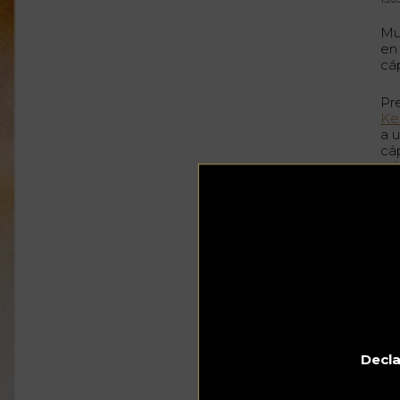
Mu
en
cá
Pr
Ke
a 
cá
mi
Ho
sa
Lo
Pa
tu
má
ca
ga
Pa
di
Decla
un
po