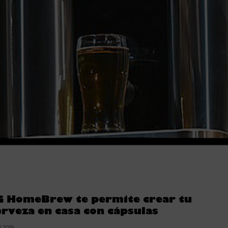
G HomeBrew te permite crear tu
erveza en casa con cápsulas
3.2019