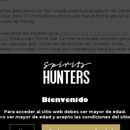
chos dispositivos se han creado para la preparación de cerv
 casa, pero LG HomeBrew ofrece una nueva forma gracias a 
psulas de Keurig.
eviamente les mostramos la
máquina para crear cócteles de
urig
, Drinkworks Home Bar. La misma prepara cócteles graci
unas cápsulas que contienen las recetas de cócteles. Estas
psulas conocidas como
pods
son creadas por Keurig y serán l
smos que pondrán a disposición las cápsulas para la LG
meBrew, que contendrán malta, levadura, aceite de lúpulo y
borizantes.
s usuarios podrán disfrutar de variedades de cerveza como I
le ale, Stout, Wheat y Pilsner. Pero atención, no podrás degus
 cerveza por al menos unas dos semanas. Al insertar tu cápsula
quina iniciará un proceso de fermentación, envejecimiento y
rbonatación. Pasadas estas dos semanas, tendrás unos cinco
Bienvenido
lones de cerveza, aproximadamente 10 pintas.
ra seguir el proceso de producción de tu cerveza, HomeBre
Para acceder al sitio web debes ser mayor de edad.
spone de un sistema digital que te ayuda a controlarlo desde
ro ser mayor de edad y acepto las condiciones del siti
a aplicación. HomeBrew ha sido desiñada con algoritmos y
see controles internos para monitorear la presión, temperatur