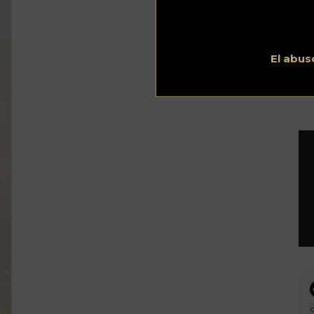
co
La
El
fe
El abus
es