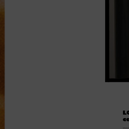
L
c
13.0