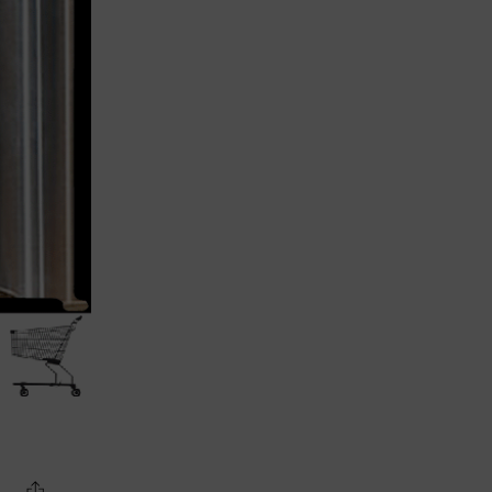
Lujo y Lifestyle
Recetas
Abecedario
No Beba y
Conduzca
Competencias
Urgency Planet
Boletín Spirits
Hunters