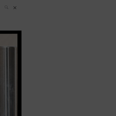
El Equipo SH
Noticias
Archivos:
What’s Up
Today
Bares
Bartenders
Boutique
Cócteles