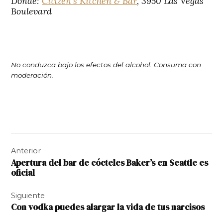
Dónde:
Citizen’s Kitchen & Bar
, 3950 Las Vegas
Boulevard
No conduzca bajo los efectos del alcohol. Consuma con
moderación.
Navegación
Anterior
de
Apertura del bar de cócteles Baker’s en Seattle es
entradas
oficial
Siguiente
Con vodka puedes alargar la vida de tus narcisos