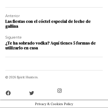
Navegación
Anterior
de
Las fiestas con el cóctel especial de leche de
entradas
gallina
Siguiente
¿Te ha sobrado vodka? Aquí tienes 5 formas de
utilizarlo en casa
© 2026 Spirit Hunters.
Facebook
Twitter
Instagram
Page
Username
Privacy & Cookies Policy