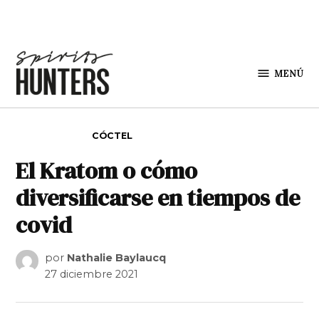
Saltar al contenido
MENÚ
Spirit
Hunters
PUBLICADO EN
CÓCTEL
El Kratom o cómo
diversificarse en tiempos de
covid
por
Nathalie Baylaucq
27 diciembre 2021