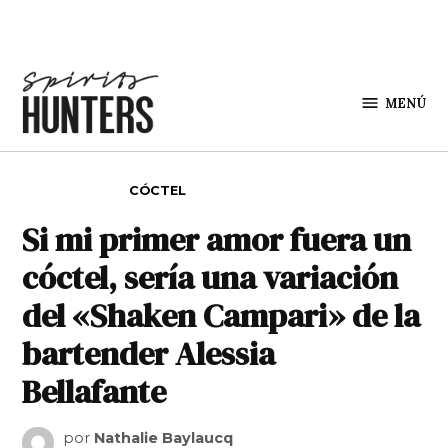
Saltar al contenido
MENÚ
Spirit
Hunters
PUBLICADO EN
CÓCTEL
Si mi primer amor fuera un
cóctel, sería una variación
del «Shaken Campari» de la
bartender Alessia
Bellafante
por
Nathalie Baylaucq