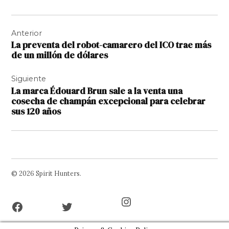
Navegación
Anterior
de
La preventa del robot-camarero del ICO trae más
entradas
de un millón de dólares
Siguiente
La marca Édouard Brun sale a la venta una
cosecha de champán excepcional para celebrar
sus 120 años
© 2026 Spirit Hunters.
Facebook
Twitter
Instagram
Page
Username