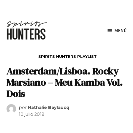
Saltar al contenido
MENÚ
Spirit
Hunters
PUBLICADO EN
SPIRITS HUNTERS PLAYLIST
Amsterdam/Lisboa. Rocky
Marsiano – Meu Kamba Vol.
Dois
por
Nathalie Baylaucq
10 julio 2018