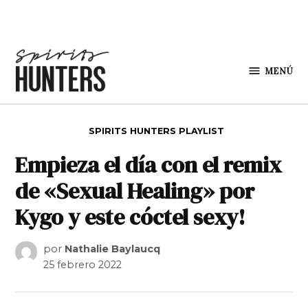
Saltar al contenido
MENÚ
Spirit
Hunters
PUBLICADO EN
SPIRITS HUNTERS PLAYLIST
Empieza el día con el remix
de «Sexual Healing» por
Kygo y este cóctel sexy!
por
Nathalie Baylaucq
25 febrero 2022