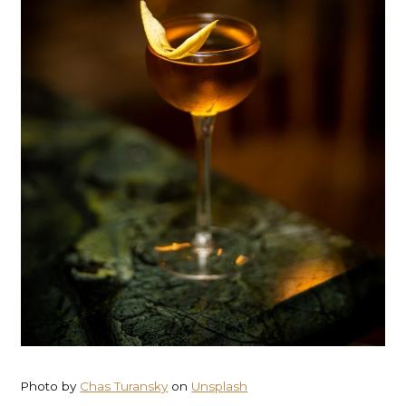
Photo by
Chas Turansky
on
Unsplash