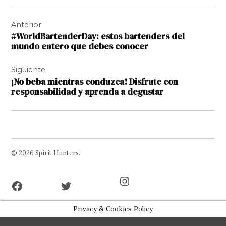
Navegación
Anterior
de
#WorldBartenderDay: estos bartenders del
entradas
mundo entero que debes conocer
Siguiente
¡No beba mientras conduzca! Disfrute con
responsabilidad y aprenda a degustar
© 2026 Spirit Hunters.
Facebook
Twitter
Instagram
Page
Username
Privacy & Cookies Policy