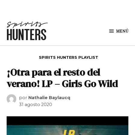
Saltar al contenido
MENÚ
Spirit
Hunters
PUBLICADO EN
SPIRITS HUNTERS PLAYLIST
¡Otra para el resto del
verano! LP – Girls Go Wild
por
Nathalie Baylaucq
31 agosto 2020