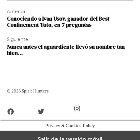
Navegación
Anterior
de
Conociendo a Ivan Usov, ganador del Best
entradas
Confinement Tuto, en 7 preguntas
Siguiente
Nunca antes el aguardiente llevó su nombre tan
bien…
© 2026 Spirit Hunters.
Facebook
Twitter
Instagram
Page
Username
Privacy & Cookies Policy
Salir de la versión móvil