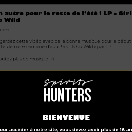
n autre pour le reste de l’été ! LP – Gir
o Wild
8.2020
gardez cette vidéo avec de la bonne musique pour le début
te dernière semaine d’août ! « Girls Go Wild » par LP.
outez plus de musique
ici
.
Ne buvez pas au volant. Consommez avec modération.
Spirits Hunters playlist
Découvrez une playlist de musiques préparées par nos
BIENVENUE
experts en musique chez Spirits Hunters qui conviendra le
mieux à votre…
our accéder à notre site, vous devez avoir plus de 18 an