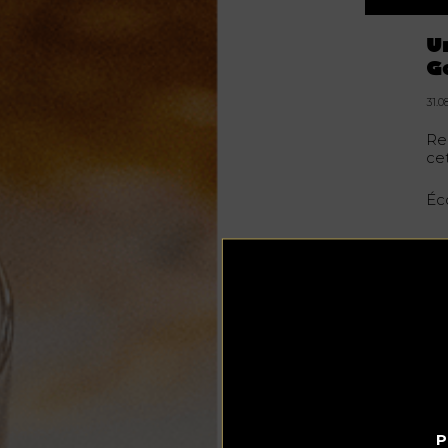
U
G
31.0
Re
cet
Éc
P