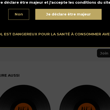
See all posts in this category.
Je déclare être majeur et j'accepte les conditions du site
Non
Je déclare être majeur
Rejoignez la Communauté SH sur Reddit
Spirits Hunters est une communauté dédiée aux spiritueux et
OL EST DANGEREUX POUR LA SANTÉ À CONSOMMER AV
au monde de la mixologie. N'hésitez pas à parler du monde
de la mixologie et du métier du bartender ici !
Join
LIRE AUSSI