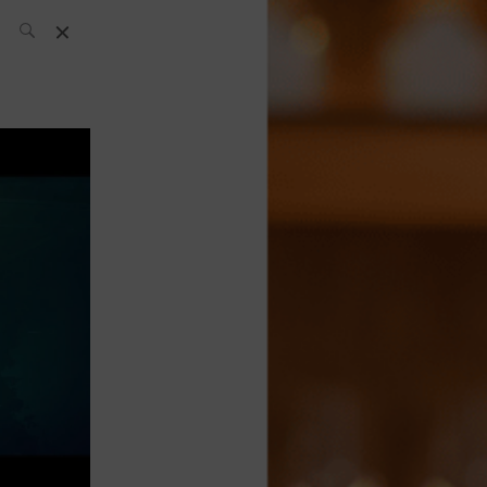
L’équipe SH
News
Compétitions
Évènements
What’s up
today
Bar
Bartender
Boutique