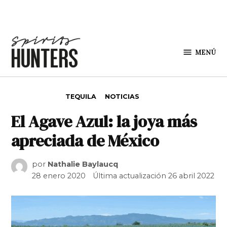
Saltar al contenido
MENÚ
Spirit
Hunters
PUBLICADO EN
TEQUILA
NOTICIAS
El Agave Azul: la joya más
apreciada de México
por
Nathalie Baylaucq
28 enero 2020
Última actualización
26 abril 2022