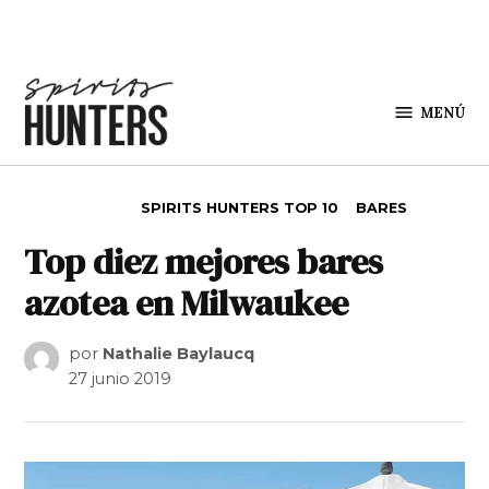
Saltar al contenido
MENÚ
Spirit
Hunters
PUBLICADO EN
SPIRITS HUNTERS TOP 10
BARES
Top diez mejores bares
azotea en Milwaukee
por
Nathalie Baylaucq
27 junio 2019