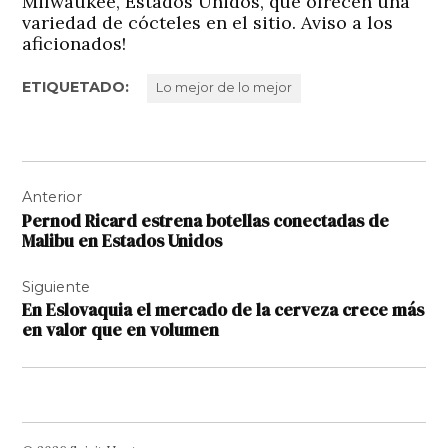
Milwaukee, Estados Unidos, que ofrecen una
variedad de cócteles en el sitio. Aviso a los
aficionados!
ETIQUETADO:
Lo mejor de lo mejor
Navegación
Anterior
de
Pernod Ricard estrena botellas conectadas de
entradas
Malibu en Estados Unidos
Siguiente
En Eslovaquia el mercado de la cerveza crece más
en valor que en volumen