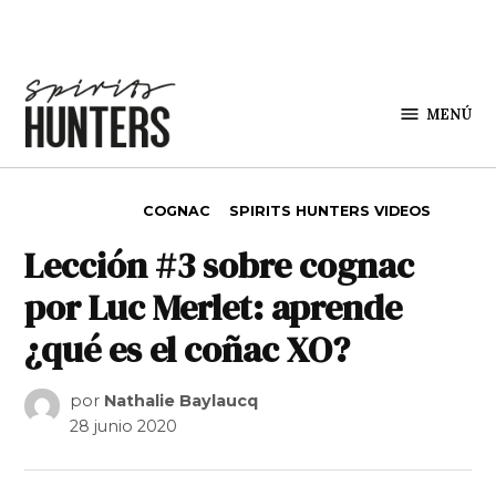
Saltar al contenido
MENÚ
Spirit
Hunters
PUBLICADO EN
COGNAC
SPIRITS HUNTERS VIDEOS
Lección #3 sobre cognac
por Luc Merlet: aprende
¿qué es el coñac XO?
por
Nathalie Baylaucq
28 junio 2020