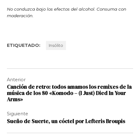
No conduzca bajo los efectos del alcohol. Consuma con
moderación.
ETIQUETADO:
Insólito
Navegación
Anterior
de
Canción de retro: todos amamos los remixes de la
entradas
música de los 80 «Komodo – (I Just) Died In Your
Arms»
Siguiente
Sueño de Suerte, un cóctel por Lefteris Broupis