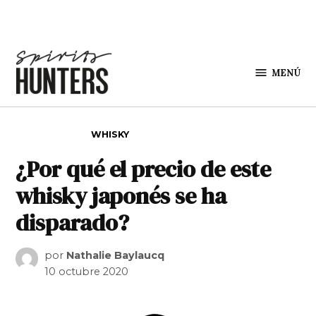
Saltar al contenido
MENÚ
Spirit
Hunters
PUBLICADO EN
WHISKY
¿Por qué el precio de este
whisky japonés se ha
disparado?
por
Nathalie Baylaucq
10 octubre 2020