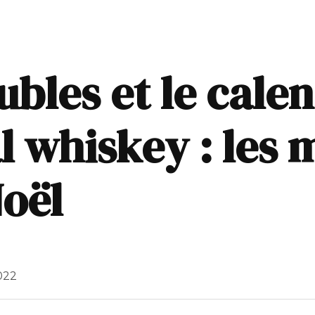
bles et le calen
al whiskey : les 
oël
2022