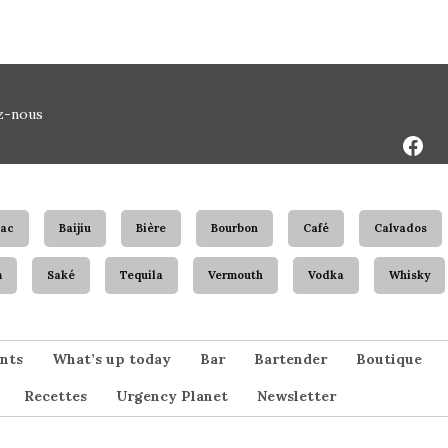
Face
z-nous
Page
ac
Baijiu
Bière
Bourbon
Café
Calvados
m
Saké
Tequila
Vermouth
Vodka
Whisky
nts
What’s up today
Bar
Bartender
Boutique
Recettes
Urgency Planet
Newsletter