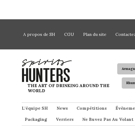
Skip to content
A propos de SH
CGU
Plan du site
Contacte
Armagn
Rhu
Spirits Hunters
THE ART OF DRINKING AROUND THE
WORLD
L’équipe SH
News
Compétitions
Évèneme
Packaging
Verriers
Ne Buvez Pas Au Volant