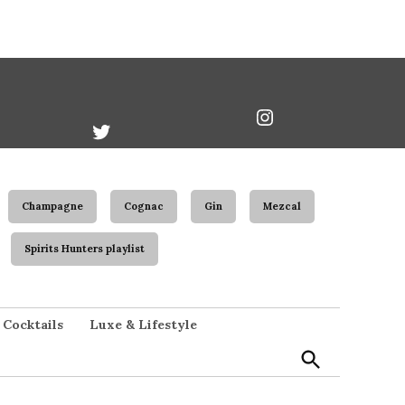
book
Twitter
Instagram
Username
Champagne
Cognac
Gin
Mezcal
Spirits Hunters playlist
Open
Cocktails
Luxe & Lifestyle
Search