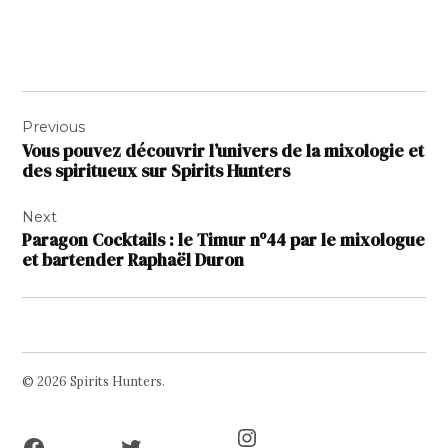
Navigation
Previous
de
Vous pouvez découvrir l’univers de la mixologie et
l’article
des spiritueux sur Spirits Hunters
Next
Paragon Cocktails : le Timur nº44 par le mixologue
et bartender Raphaël Duron
© 2026 Spirits Hunters.
Facebook
Twitter
Instagram
Page
Username