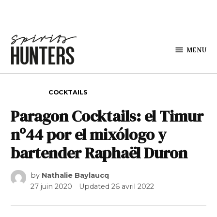
Skip to content
MENU
Spirits
Hunters
POSTED IN
COCKTAILS
Paragon Cocktails: el Timur
nº44 por el mixólogo y
bartender Raphaël Duron
by
Nathalie Baylaucq
27 juin 2020
Updated
26 avril 2022