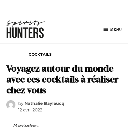
Skip to content
MENU
Spirits
Hunters
POSTED IN
COCKTAILS
Voyagez autour du monde
avec ces cocktails à réaliser
chez vous
by
Nathalie Baylaucq
12 avril 2022