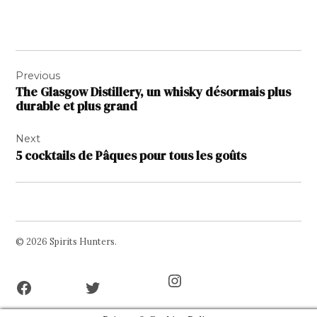
Navigation
Previous
de
The Glasgow Distillery, un whisky désormais plus
l’article
durable et plus grand
Next
5 cocktails de Pâques pour tous les goûts
© 2026 Spirits Hunters.
Facebook
Twitter
Instagram
Page
Username