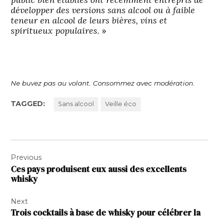
développer des versions sans alcool ou à faible
teneur en alcool de leurs bières, vins et
spiritueux populaires
. »
Ne buvez pas au volant. Consommez avec modération.
TAGGED:
Sans alcool
Veille éco
Navigation
Previous
de
Ces pays produisent eux aussi des excellents
l’article
whisky
Next
Trois cocktails à base de whisky pour célébrer la