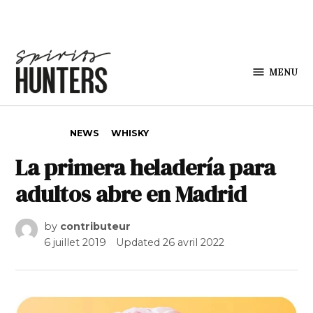
Skip to content
MENU
Spirits
Hunters
POSTED IN
NEWS
WHISKY
La primera heladería para
adultos abre en Madrid
by
contributeur
6 juillet 2019
Updated
26 avril 2022