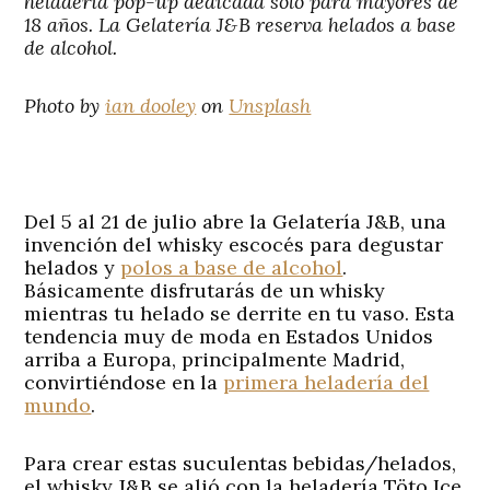
heladería pop-up dedicada solo para mayores de
18 años. La Gelatería J&B reserva helados a base
de alcohol.
Photo by
ian dooley
on
Unsplash
Del 5 al 21 de julio abre la
Gelatería J&B
, una
invención del whisky escocés para degustar
helados y
polos a base de alcohol
.
Básicamente disfrutarás de un whisky
mientras tu helado se derrite en tu vaso. Esta
tendencia muy de moda en Estados Unidos
arriba a Europa, principalmente Madrid,
convirtiéndose en la
primera heladería del
mundo
.
Para crear estas suculentas bebidas/helados,
el whisky J&B se alió con la heladería Töto Ice