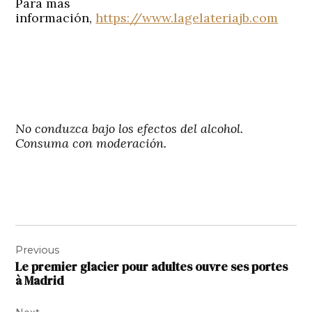
Para más
información,
https://www.lagelateriajb.com
No conduzca bajo los efectos del alcohol.
Consuma con moderación.
Navigation
Previous
de
Le premier glacier pour adultes ouvre ses portes
l’article
à Madrid