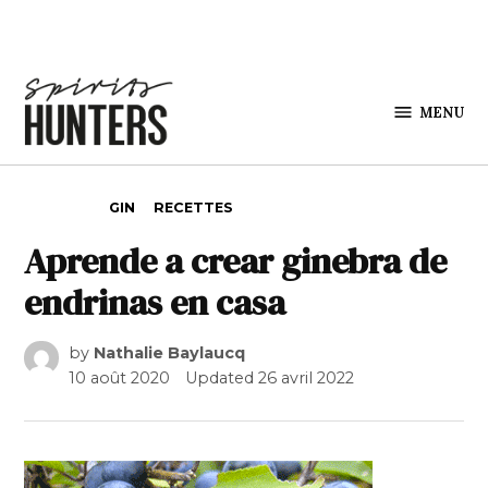
Skip to content
MENU
Spirits
Hunters
POSTED IN
GIN
RECETTES
Aprende a crear ginebra de
endrinas en casa
by
Nathalie Baylaucq
10 août 2020
Updated
26 avril 2022