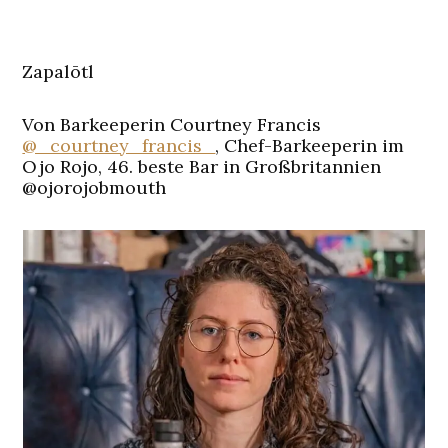
Zapalōtl
Von Barkeeperin Courtney Francis
@_courtney_francis_
, Chef-Barkeeperin im
Ojo Rojo, 46. beste Bar in Großbritannien
@ojorojobmouth