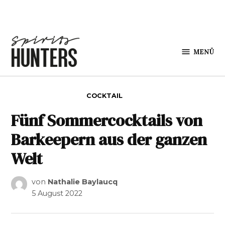
Zum Inhalt springen
MENÜ
Spirits
Hunters
VERÖFFENTLICHT IN
COCKTAIL
Fünf Sommercocktails von
Barkeepern aus der ganzen
Welt
von
Nathalie Baylaucq
5 August 2022