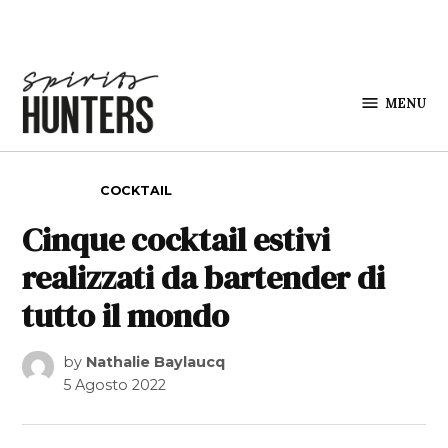
Skip to content
MENU
Spirits
Hunters
POSTED IN
COCKTAIL
Cinque cocktail estivi
realizzati da bartender di
tutto il mondo
by
Nathalie Baylaucq
5 Agosto 2022