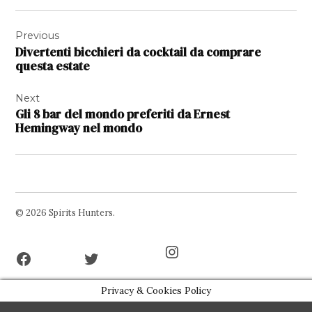
Navigazione
Previous
articoli
Divertenti bicchieri da cocktail da comprare
questa estate
Next
Gli 8 bar del mondo preferiti da Ernest
Hemingway nel mondo
© 2026 Spirits Hunters.
Facebook
Twitter
Instagram
Page
Username
Privacy & Cookies Policy