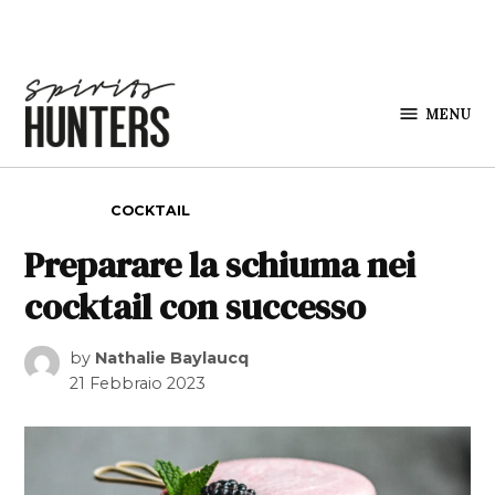
Skip to content
MENU
Spirits
Hunters
POSTED IN
COCKTAIL
Preparare la schiuma nei
cocktail con successo
by
Nathalie Baylaucq
21 Febbraio 2023