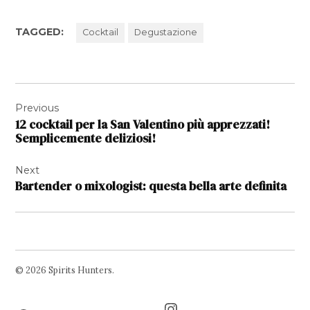
TAGGED:
Cocktail
Degustazione
Navigazione
Previous
articoli
12 cocktail per la San Valentino più apprezzati!
Semplicemente deliziosi!
Next
Bartender o mixologist: questa bella arte definita
© 2026 Spirits Hunters.
Facebook
Twitter
Instagram
Page
Username