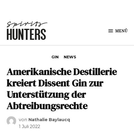
Zum Inhalt springen
MENÜ
Spirits
Hunters
VERÖFFENTLICHT IN
GIN
NEWS
Amerikanische Destillerie
kreiert Dissent Gin zur
Unterstützung der
Abtreibungsrechte
von
Nathalie Baylaucq
1 Juli 2022