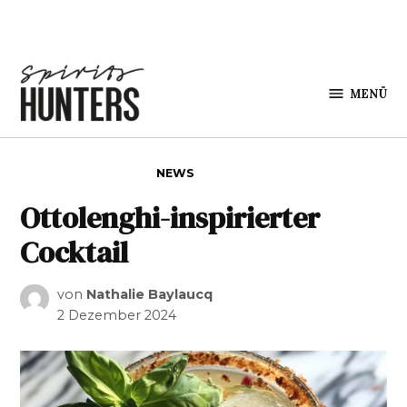
Zum Inhalt springen
MENÜ
Spirits
Hunters
VERÖFFENTLICHT IN
NEWS
Ottolenghi-inspirierter
Cocktail
von
Nathalie Baylaucq
2 Dezember 2024