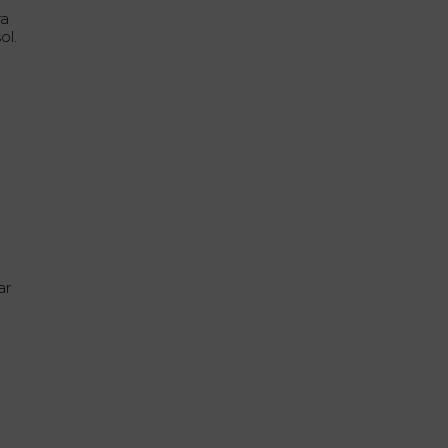
ra
ol.
ar