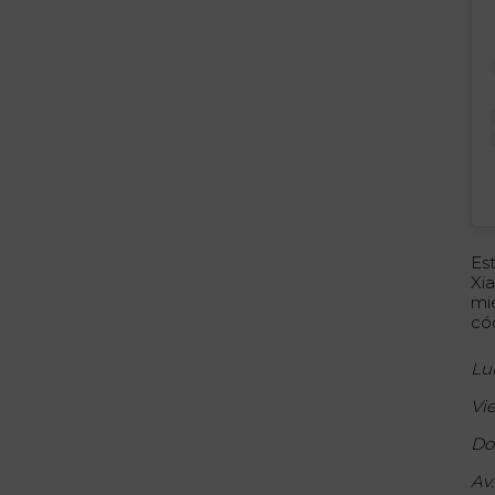
Es
Xi
mi
có
Lu
Vi
Do
Av