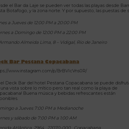
sde el Bar da Laje se pueden ver todas las playas desde Bar
ta Botafogo, y la zona norte. Y por supuesto, las puestas de s
nes a Jueves de 12:00 PM a 20:00 PM
ernes a Domingo de 12:00 PM a 22:00 PM
 Armando Almeida Lima, 8 – Vidigal, Rio de Janeiro
eck Bar Pestana Copacabana
tps://www.instagram.com/p/BrBVIcVns0R/
 el Deck Bar del hotel Pestana Copacabana se puede disfrut
 una vista sobre lo mítico pero tan real como la playa de
pacabana! Buena música y bebidas refrescantes están
ponibles.
mingo a Jueves 7:00 PM a Medianoche
ernes y sábado de 7:00 PM a 1:00 AM
enida Atlântica, 2964 , 22070-000 , Copacabana