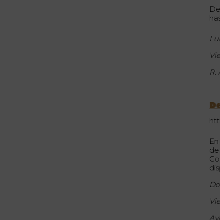
De
has
Lu
Vi
R.
D
ht
En
de
Co
dis
Do
Vi
Av