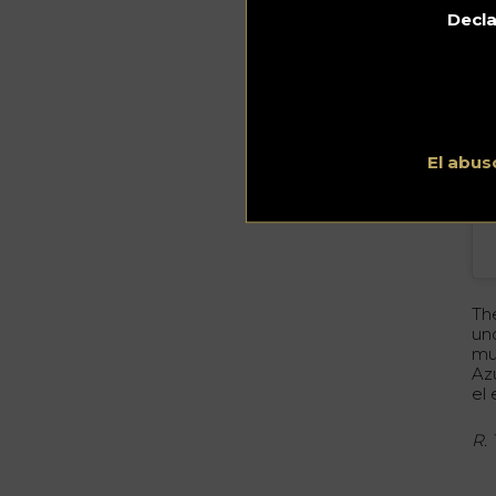
Decla
El abus
Th
un
mu
Az
el
R.