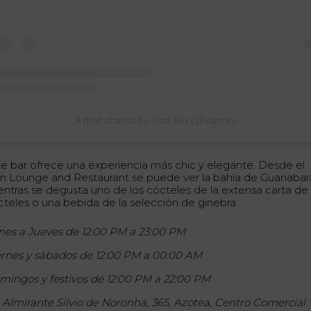
A post shared by Xian Rio (@xianrio)
te bar ofrece una experiencia más chic y elegante. Desde el
an Lounge and Restaurant se puede ver la bahía de Guanabar
entras se degusta uno de los cócteles de la extensa carta de
cteles o una bebida de la selección de ginebra.
nes a Jueves de 12:00 PM a 23:00 PM
ernes y sábados de 12:00 PM a 00:00 AM
mingos y festivos de 12:00 PM a 22:00 PM
. Almirante Silvio de Noronha, 365, Azotea, Centro Comercial