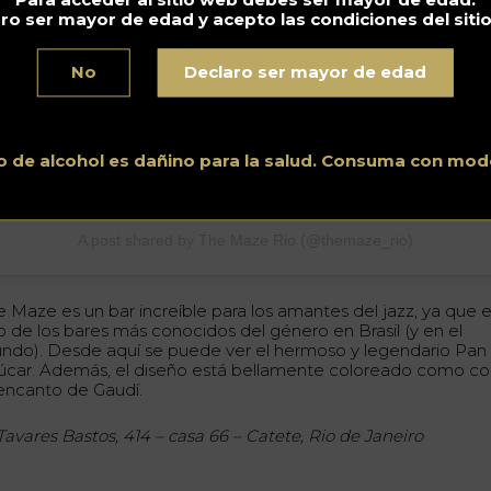
ro ser mayor de edad y acepto las condiciones del siti
No
Declaro ser mayor de edad
o de alcohol es dañino para la salud. Consuma con mod
A post shared by The Maze Rio (@themaze_rio)
e Maze es un bar increíble para los amantes del jazz, ya que 
o de los bares más conocidos del género en Brasil (y en el
ndo). Desde aquí se puede ver el hermoso y legendario Pan
úcar. Además, el diseño está bellamente coloreado como c
 encanto de Gaudí.
 Tavares Bastos, 414 – casa 66 – Catete, Rio de Janeiro