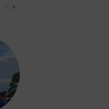
El Equipo SH
Noticias
Archivos:
What’s Up
Today
Bares
Bartenders
Boutique
Cócteles