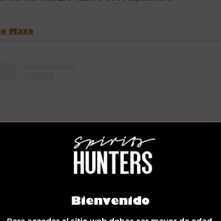
he Maze
Bienvenido
View this post on Instagram
Para acceder al sitio web debes ser mayor de edad.