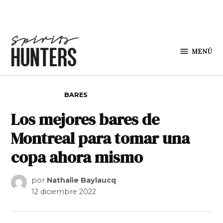
Saltar al contenido
MENÚ
Spirit
Hunters
PUBLICADO EN
BARES
Los mejores bares de
Montreal para tomar una
copa ahora mismo
por
Nathalie Baylaucq
12 diciembre 2022