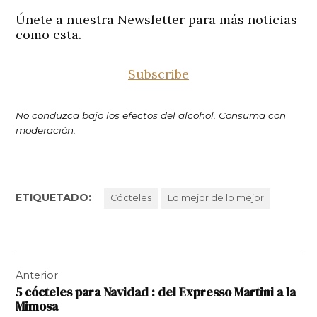
Únete a nuestra Newsletter para más noticias
como esta.
Subscribe
No conduzca bajo los efectos del alcohol. Consuma con
moderación.
ETIQUETADO:
Cócteles
Lo mejor de lo mejor
Navegación
Anterior
de
5 cócteles para Navidad : del Expresso Martini a la
entradas
Mimosa