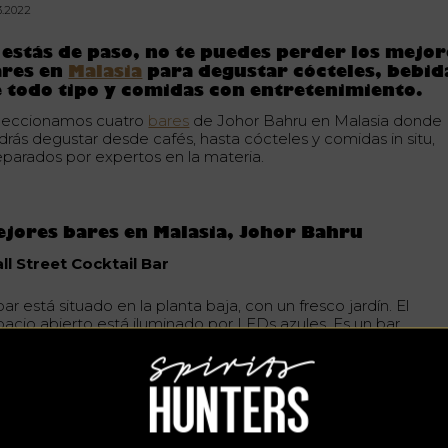
3.2022
 estás de paso, no te puedes perder los mejor
ares en
Malasia
para degustar cócteles, bebid
 todo tipo y comidas con entretenimiento.
leccionamos cuatro
bares
de Johor Bahru en Malasia donde
drás degustar desde cafés, hasta cócteles y comidas in situ,
eparados por expertos en la materia.
jores bares en Malasia, Johor Bahru
ll Street Cocktail Bar
bar está situado en la planta baja, con un fresco jardín. El
pacio abierto está iluminado por LEDs azules. Es un bar
derno y confortable que sirve café, una gama completa de
rvezas locales e importadas y más de 100 cócteles.
tps://www.facebook.com/wallstreetjb
. 8, Jalan Austin Perdana 3/10, Taman Austin Perdana 81100
hor Bahru