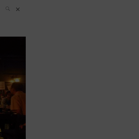
El Equipo SH
Noticias
Archivos:
What’s Up
Today
Bares
Bartenders
Boutique
Cócteles