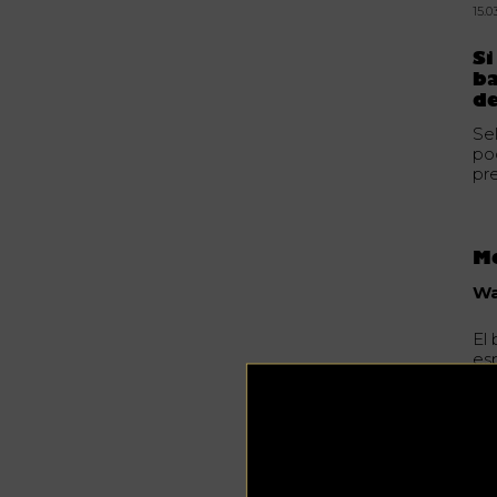
15.0
Si
b
de
Se
po
pr
Me
Wa
El 
es
mo
ce
ht
No
Jo