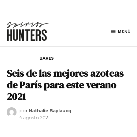
Saltar al contenido
MENÚ
Spirit
Hunters
PUBLICADO EN
BARES
Seis de las mejores azoteas
de París para este verano
2021
por
Nathalie Baylaucq
4 agosto 2021