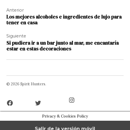
Navegación
Anterior
de
Los mejores alcoholes e ingredientes de lujo para
entradas
tener en casa
Siguiente
Si pudiera ir a un bar junto al mar, me encantaría
estar en estas decoraciones
© 2026 Spirit Hunters.
Facebook
Twitter
Instagram
Page
Username
Privacy & Cookies Policy
Salir de la versión móvil