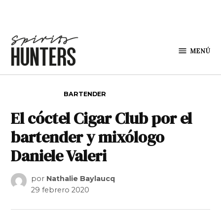
Saltar al contenido
MENÚ
Spirit
Hunters
PUBLICADO EN
BARTENDER
El cóctel Cigar Club por el
bartender y mixólogo
Daniele Valeri
por
Nathalie Baylaucq
29 febrero 2020