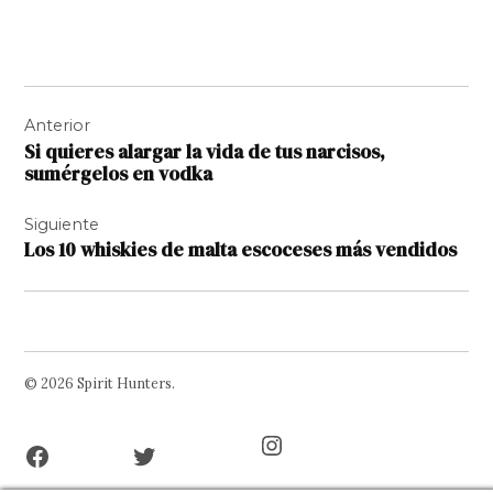
Navegación
Anterior
de
Si quieres alargar la vida de tus narcisos,
entradas
sumérgelos en vodka
Siguiente
Los 10 whiskies de malta escoceses más vendidos
© 2026 Spirit Hunters.
Facebook
Twitter
Instagram
Page
Username