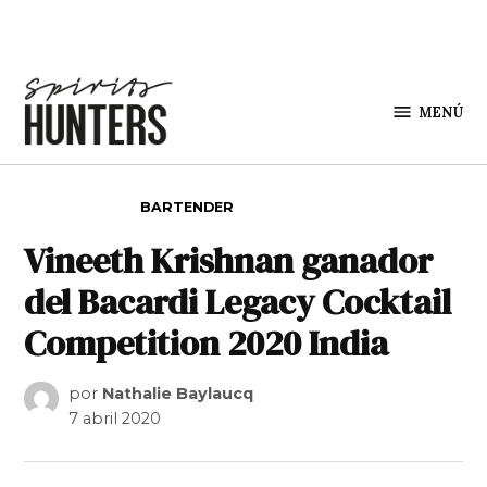
Saltar al contenido
MENÚ
Spirit
Hunters
PUBLICADO EN
BARTENDER
Vineeth Krishnan ganador
del Bacardi Legacy Cocktail
Competition 2020 India
por
Nathalie Baylaucq
7 abril 2020