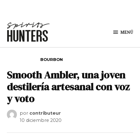
Saltar al contenido
MENÚ
Spirit
Hunters
PUBLICADO EN
BOURBON
Smooth Ambler, una joven
destilería artesanal con voz
y voto
por
contributeur
10 diciembre 2020