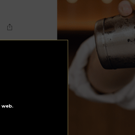
Lujo y Lifestyle
Recetas
Abecedario
No Beba y
Conduzca
Competencias
Urgency Planet
 y
Boletín Spirits
Hunters
l
e
o web.