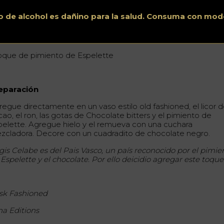
cl de ron añejo de Guatemala
o de alcohol es dañino para la salud. Consuma con mod
l de licor de cacao claro
gotas de amargo de chocolate
Chocolate Bitters
toque de pimiento de Espelette
eparación
regue directamente en un vaso estilo old fashioned, el licor 
ao, el ron, las gotas de Chocolate bitters y el pimiento de
pelette. Agregue hielo y el remueva con una cuchara
zcladora. Decore con un cuadradito de chocolate negro.
gis Celabe es del Pais Vasco, un país reconocido por el pimie
Espelette y el chocolate. Por ello deicidio agregar este toque
sk Fashioned
na Editions