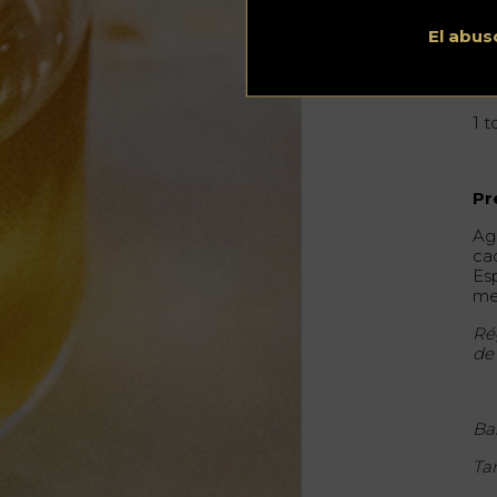
5 
El abus
1 c
3 
1 
Pr
Ag
cac
Es
me
Ré
de 
Ba
Ta