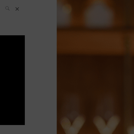
El Equipo SH
Noticias
Archivos:
What’s Up
Today
Bares
Bartenders
Boutique
Cócteles