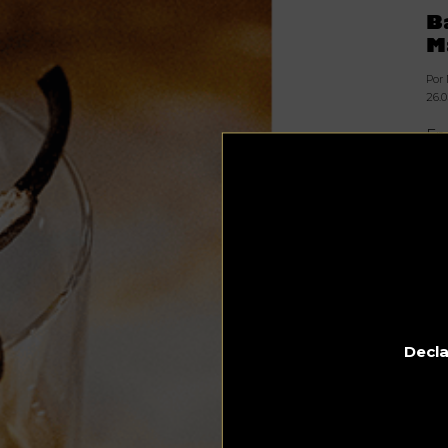
B
M
Por
26.
En
pe
un
Tal
per
to
pro
Pa
no
fa
Decla
all
In