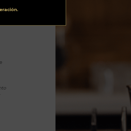
eración.
de
nto
.