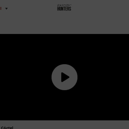
l
Cóctel