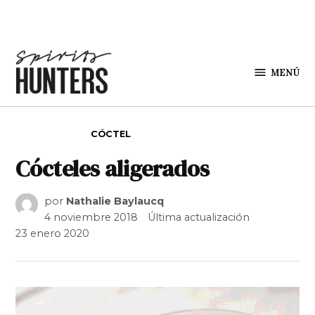
Saltar al contenido
MENÚ
Spirit
Hunters
PUBLICADO EN
CÓCTEL
Cócteles aligerados
por
Nathalie Baylaucq
4 noviembre 2018
Última actualización
23 enero 2020