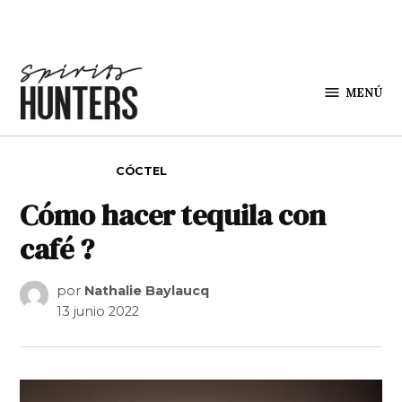
Saltar al contenido
MENÚ
Spirit
Hunters
PUBLICADO EN
CÓCTEL
Cómo hacer tequila con
café ?
por
Nathalie Baylaucq
13 junio 2022