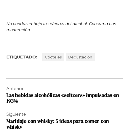
No conduzca bajo los efectos del alcohol. Consuma con
moderación.
ETIQUETADO:
Cócteles
Degustación
Navegación
Anterior
de
Las bebidas alcohólicas «seltzers» impulsadas en
entradas
193%
Siguiente
Maridaje con whisky: 5 ideas para comer con
whisky