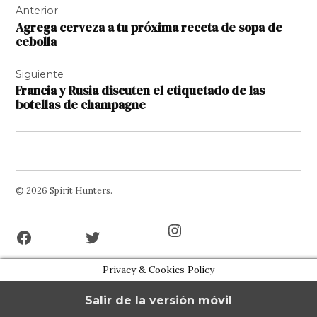
Anterior
de
Agrega cerveza a tu próxima receta de sopa de
entradas
cebolla
Siguiente
Francia y Rusia discuten el etiquetado de las
botellas de champagne
© 2026 Spirit Hunters.
Facebook
Twitter
Instagram
Page
Username
Privacy & Cookies Policy
Salir de la versión móvil