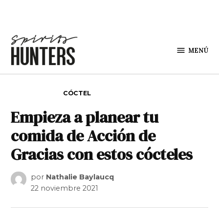
Saltar al contenido
MENÚ
Spirit
Hunters
PUBLICADO EN
CÓCTEL
Empieza a planear tu
comida de Acción de
Gracias con estos cócteles
por
Nathalie Baylaucq
22 noviembre 2021