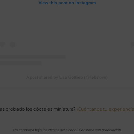
View this post on Instagram
A post shared by Lisa Gottlieb (@liebslove)
as probado los cócteles miniatura?
¡Cuéntanos tu experiencia
No conduzca bajo los efectos del alcohol. Consuma con moderación.