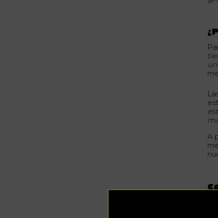
¿P
Pa
ti
un
me
La
es
es
ma
A 
me
nu
Có
Co
pe