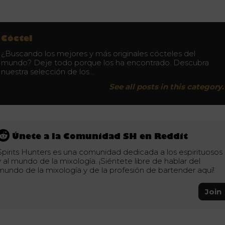
Cóctel
¿Buscando los mejores y más originales cócteles del
mundo? Deje todo porque los ha encontrado. Descubra
nuestra selección de los…
See all posts in this category.
Únete a la Comunidad SH en Reddit
Spirits Hunters es una comunidad dedicada a los espirituosos
y al mundo de la mixología. ¡Siéntete libre de hablar del
mundo de la mixología y de la profesión de bartender aquí!
Join