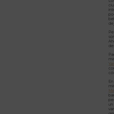
Lo
ci
in
po
be
de
Pe
so
Ah
de
Pa
mi
Ya
co
có
En
mi
Mir
bar
pe
un
va
gi