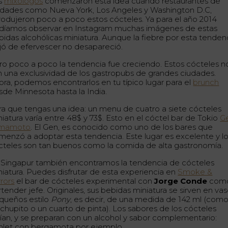
s
mixólogos
comenzaron esta idea cuando restaurantes de
udades como Nueva York, Los Angeles y Washington D.C,
trodujeron poco a poco estos cócteles. Ya para el año 2014
díamos observar en Instagram muchas imágenes de estas
bidas alcohólicas miniatura. Aunque la fiebre por esta tenden
jó de efervescer no desapareció.
ro poco a poco la tendencia fue creciendo. Estos cócteles n
n una exclusividad de los gastropubs de grandes ciudades.
ora, podemos encontrarlos en tu típico lugar para el
brunch
sde Minnesota hasta la India.
ra que tengas una idea: un menu de cuatro a siete cócteles
niatura varía entre 48$ y 73$. Esto en el cóctel bar de Tokio
G
mamoto
. El Gen, es conocido como uno de los bares que
menzó a adoptar esta tendencia. Este lugar es excelente y l
cteles son tan buenos como la comida de alta gastronomía.
 Singapur también encontramos la tendencia de cócteles
niatura. Puedes disfrutar de esta experiencia en
Smoke &
rors
el bar de cócteles experimental con
Jorge Conde
com
tender jefe. Originales, sus bebidas miniatura se sirven en va
queños estilo
Pony
, es decir, de una medida de 142 ml (com
 chupito o un cuarto de pinta). Los sabores de los cócteles
rían, y se preparan con un alcohol y sabor complementario:
mlet con bergamota por ejemplo.