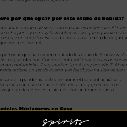
ero por qué optar por este estilo de bebida?
ra Conde, «l
a idea de servir vasos ponis es beber más. El me
ene ocho ponis y es muy fácil beber seis ya que equivale entr
 cóctel y un chupito
.» Básicamente es una forma de degusta
jor con más control.
s personas que han experimentado los ponis de Smoke & Mir
tán muy satisfechos. Conde cuenta: «
Al principio las personas
taban confundidas. Preguntaban ‘¿qué tan pequeño?’. Ahora
yoría ordena un set de cuatro, y el feedback ha sido genial
.»
pesar de la pandemia del coronavirus el bar continuará seis
ses más con este menú de cócteles. Luego, se creará un
evo juego de cócteles miniaturas con un toque distinto.
cteles Miniaturas en Casa
n el confinamiento muchos nos hemos vuelto creativos y est
rmite a la tendencia de cócteles miniatura de reproducirse