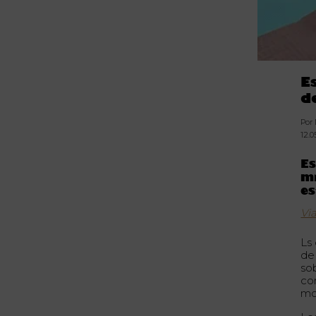
E
d
Por
12.0
Es
m
es
Vi
Ls
de
so
co
mo