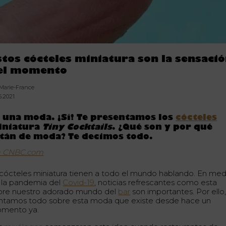
stos cócteles miniatura son la sensaci
el momento
 Marie-France
5.2021
 una moda. ¡Sí! Te presentamos los
cócteles
iniatura
Tiny Cocktails
. ¿Qué son y por qué
tán de moda? Te decimos todo.
a CNBC.com
 cócteles miniatura tienen a todo el mundo hablando. En med
 la pandemia del
Covid-19
, noticias refrescantes como esta
bre nuestro adorado mundo del
bar
son importantes. Por ello,
ntamos todo sobre esta moda que existe desde hace un
mento ya.