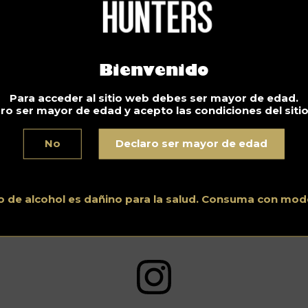
sta en casa. Una trabajadora social americana, Lisa Gottlieb,
stró sus habilidades en preparar cócteles miniatura y comida
ra Gottlieb, hacer comida miniatura «es relajante para mí y
ece contribuir a alivar el estrés de los que disfrutan mirar mis
blicaciones en Instagram y Facebook de
@liebslove
.
Bienvenido
Para acceder al sitio web debes ser mayor de edad.
ro ser mayor de edad y acepto las condiciones del siti
No
Declaro ser mayor de edad
o de alcohol es dañino para la salud. Consuma con mod