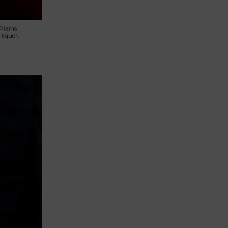
Plains
liquor,