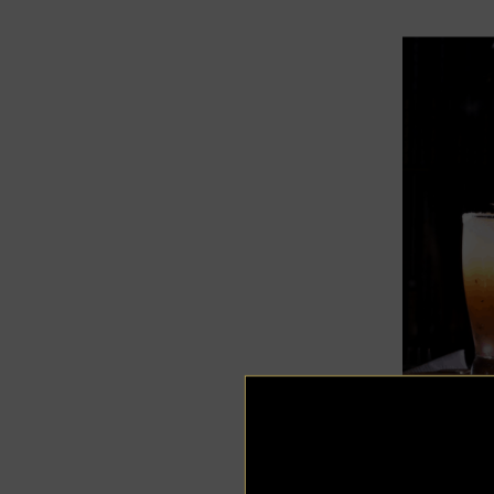
Estas del
y kiwi, m