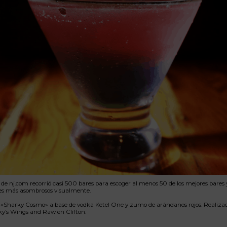
 de nj.com recorrió casi 500 bares para escoger al menos 50 de los mejores bares y 
les más asombrosos visualmente.
l «Sharky Cosmo» a base de vodka Ketel One y zumo de arándanos rojos. Realizad
ky’s Wings and Raw en Clifton.