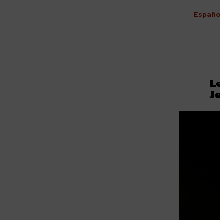
Españo
L
J