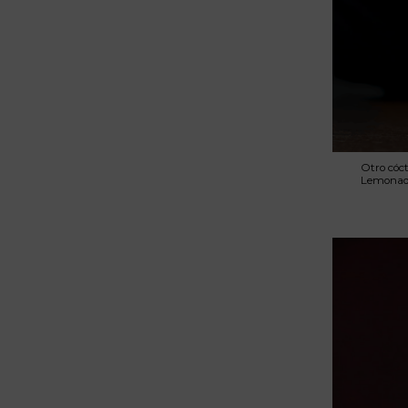
Otro cóct
Lemonade»