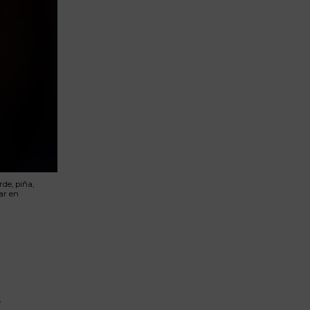
de, piña,
ar en
s