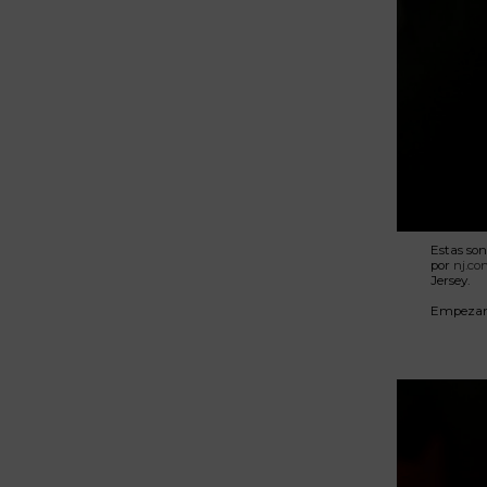
Estas son
por
nj.c
Jersey.
Empezand