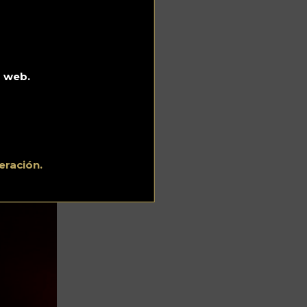
o web.
eración.