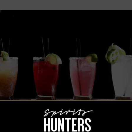
iciosas Margaritas son cortesía del bar Draught House Bar and Grill en Washingt
ora, hibisco jalapeño.