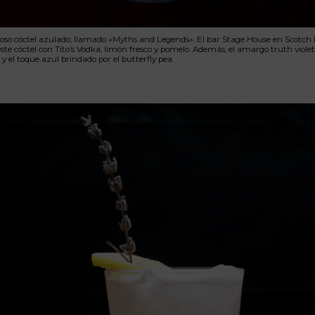
so cóctel azulado, llamado «Myths and Legends». El bar Stage House en Scotch 
ste cóctel con Tito’s Vodka, limón fresco y pomelo. Además, el amargo truth violet 
 y el toque azul brindado por el butterfly pea.