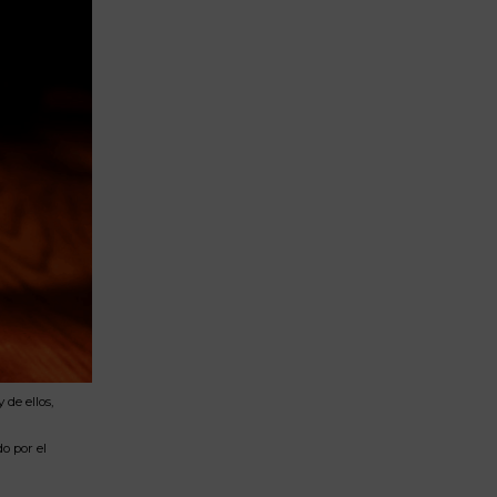
de ellos,
o por el