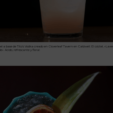
el a base de Tito’s Vodka creado en Cloverleaf Tavern en Caldwell. El cóctel, «Lav
. Acido, refrescante y floral.