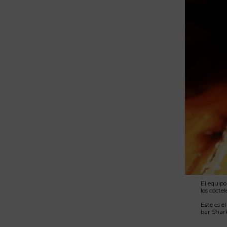
El equipo
los cócte
Este es e
bar Shar