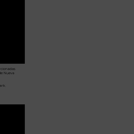
Lujo y Lifestyle
Recetas
Abecedario
No Beba y
Conduzca
Competencias
Urgency Planet
rcionadas
e Nueva
Boletín Spirits
Hunters
ark.