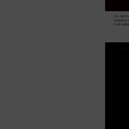
Un hermo
prepara e
club soda