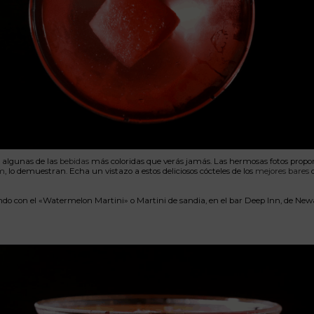
 algunas de las
bebidas
más coloridas que verás jamás. Las hermosas fotos propo
om
, lo demuestran. Echa un vistazo a estos deliciosos cócteles de los
mejores bares
d
o con el «Watermelon Martini» o Martini de sandia, en el bar Deep Inn, de New