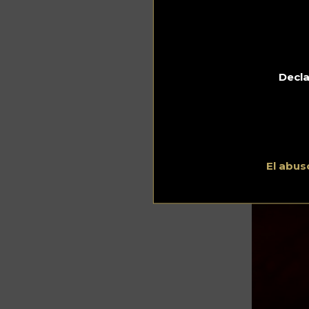
Decla
El abus