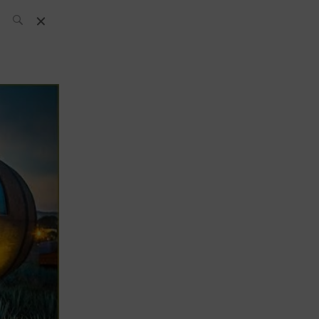
El Equipo SH
Noticias
Archivos:
What’s Up
Today
Bares
Bartenders
Boutique
Cócteles