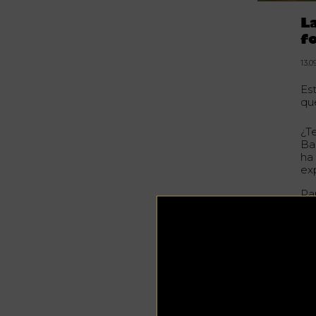
L
f
13.0
Es
qu
¿T
Ba
ha
ex
Pa
se
par