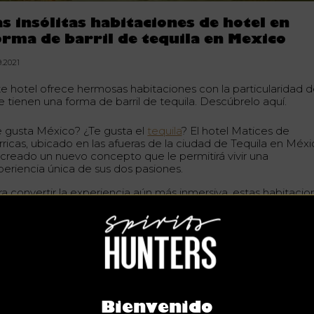
as insólitas habitaciones de hotel en
orma de barril de tequila en Mexico
9.2021
te hotel ofrece hermosas habitaciones con la particularidad 
e tienen una forma de barril de tequila. Descúbrelo aquí.
e gusta México? ¿Te gusta el
tequila
? El hotel Matices de
rricas, ubicado en las afueras de la ciudad de Tequila en Méxi
 creado un nuevo concepto que le permitirá vivir una
periencia única de sus dos pasiones.
ra convertir la experiencia aún más inmersiva, estas habitacio
 instalaron en los campos de
Agave tequilana
: la planta oficial
a producir el tequila.
Bienvenido