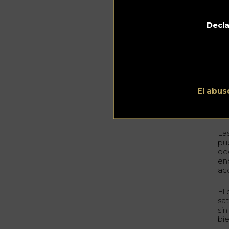
Decla
El abus
La
pu
de
en
ac
El
sa
si
bi