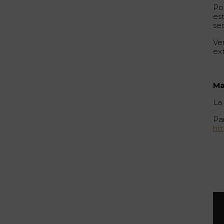
Po
es
se
Ve
ext
Ma
La 
Par
ht