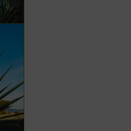
Lujo y Lifestyle
Recetas
Abecedario
No Beba y
Conduzca
Competencias
Urgency Planet
Boletín Spirits
Hunters