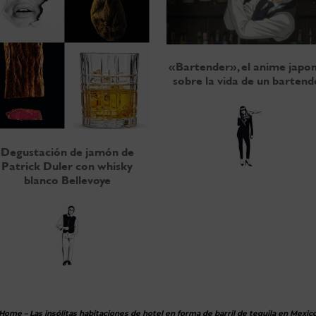
«Bartender», el anime japo
sobre la vida de un bartend
Degustación de jamón de
Patrick Duler con whisky
blanco Bellevoye
Home
–
Las insólitas habitaciones de hotel en forma de barril de tequila en Mexic