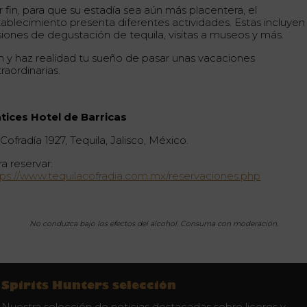
r fin, para que su estadía sea aún más placentera, el
tablecimiento presenta diferentes actividades. Estas incluyen
siones de degustación de tequila, visitas a museos y más.
n y haz realidad tu sueño de pasar unas vacaciones
raordinarias.
tices Hotel de Barricas
Cofradía 1927, Tequila, Jalisco, México.
a reservar:
tps://www.tequilacofradia.com.mx/reservaciones.php
No conduzca bajo los efectos del alcohol. Consuma con moderación.
Spirits Hunters selección
Nuestra selección de noticias destacadas sobre licores y