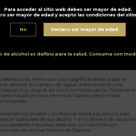
Para acceder al sitio web debes ser mayor de edad.
ro ser mayor de edad y acepto las condiciones del siti
No
Declaro ser mayor de edad
o de alcohol es dañino para la salud. Consuma con mod
s habitaciones tienen una vista magnífica desde la que se
ede apreciar los campos de agave. Además tienen una
coración muy original, así como cómodas camas. Encierran el
canto natural de estas hermosas habitaciones con aire
ondicionado.
 personal muy amable y profesional estará a su servicio para
tisfacer cualquiera de sus deseos. Y si no desea ir de vacacion
n sus adorables mascotas, sepa que sus mascotas son
envenidas en el hotel Matices de Barricas.