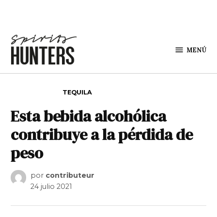
Saltar al contenido
MENÚ
Spirit
Hunters
PUBLICADO EN
TEQUILA
Esta bebida alcohólica
contribuye a la pérdida de
peso
por
contributeur
24 julio 2021