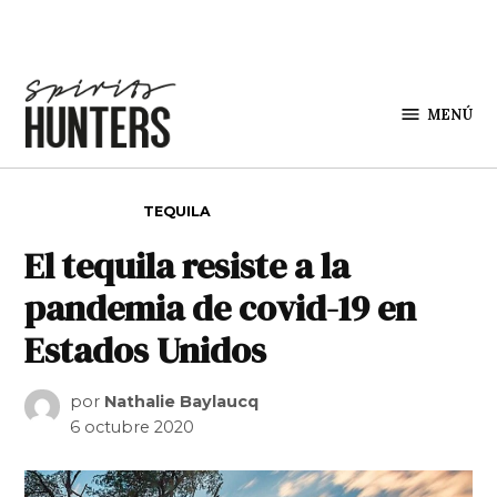
Saltar al contenido
MENÚ
Spirit
Hunters
PUBLICADO EN
TEQUILA
El tequila resiste a la
pandemia de covid-19 en
Estados Unidos
por
Nathalie Baylaucq
6 octubre 2020